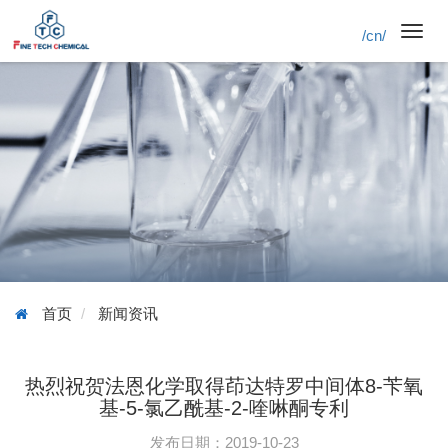
/cn/
Toggl
navig
首页
新闻资讯
热烈祝贺法恩化学取得茚达特罗中间体8-苄氧
基-5-氯乙酰基-2-喹啉酮专利
发布日期：2019-10-23