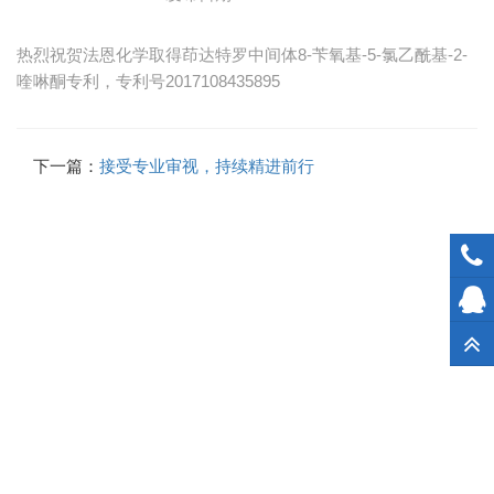
热烈祝贺法恩化学取得茚达特罗中间体8-苄氧基-5-氯乙酰基-2-
喹啉酮专利，专利号2017108435895
下一篇：
接受专业审视，持续精进前行