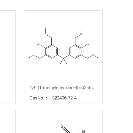
4,4'-(1-methylethylidene)bis[2,6-bis(methoxymethyl)-
CasNo.： 322406-72-4