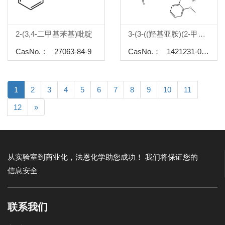
2-(3,4-二甲基苯基)吡啶
3-(3-((羟基亚胺)(2-甲氧基苯基)甲基)-6-硝基-9H-咔唑-9-基)丙基磷酸二乙酯
CasNo.： 27063-84-9
CasNo.： 1421231-02-8
1
2
3
4
5
6
7
8
9
10
11
12
»
从实验室到商业化，法恩化学助您成功！
我们将保证您的
信息安全
联系我们