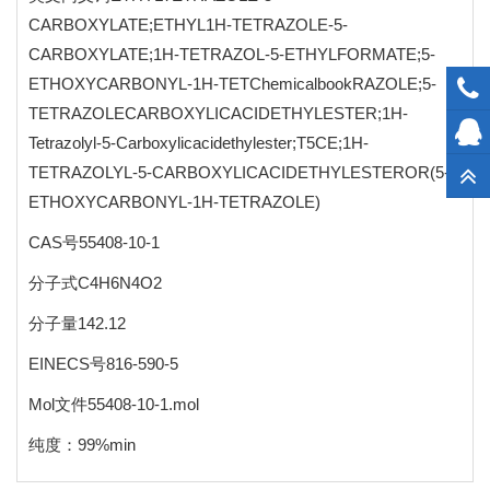
CARBOXYLATE;ETHYL1H-TETRAZOLE-5-
CARBOXYLATE;1H-TETRAZOL-5-ETHYLFORMATE;5-
ETHOXYCARBONYL-1H-TETChemicalbookRAZOLE;5-
TETRAZOLECARBOXYLICACIDETHYLESTER;1H-
Tetrazolyl-5-Carboxylicacidethylester;T5CE;1H-
TETRAZOLYL-5-CARBOXYLICACIDETHYLESTEROR(5-
ETHOXYCARBONYL-1H-TETRAZOLE)
CAS号55408-10-1
分子式C4H6N4O2
分子量142.12
EINECS号816-590-5
Mol文件55408-10-1.mol
纯度：99%min