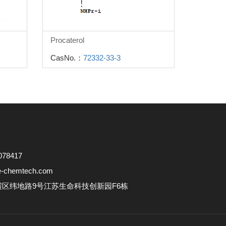
Procaterol
CasNo.：
72332-33-3
78417
e-chemtech.com
区纬地路9号江苏生命科技创新园F6栋