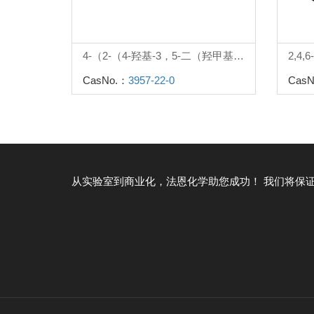
4-（2-（4-羟基-3，5-二（羟甲基）苯基）丙-2-基）-2，6-二（羟甲基）苯酚
2,4
CasNo.：
3957-22-0
CasN
从实验室到商业化，法恩化学助您成功！
我们将保