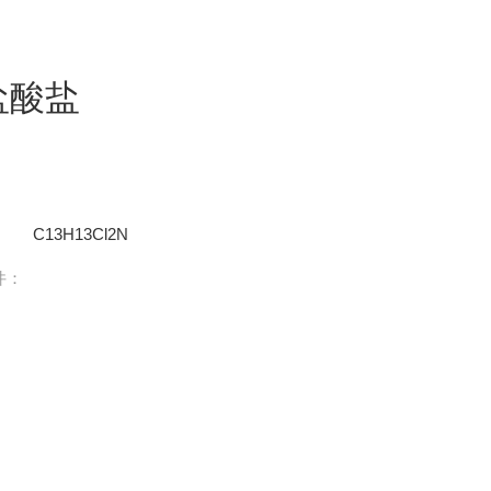
胺盐酸盐
：
C13H13Cl2N
件：