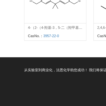
4-（2-（4-羟基-3，5-二（羟甲基）苯基）丙-2-基）-2，6-二（羟甲基）苯酚
2,4
CasNo.：
3957-22-0
CasN
从实验室到商业化，法恩化学助您成功！
我们将保