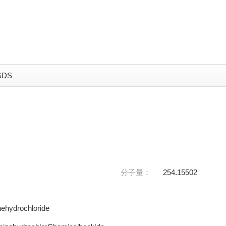
SDS
分子量：
254.15502
ehydrochloride