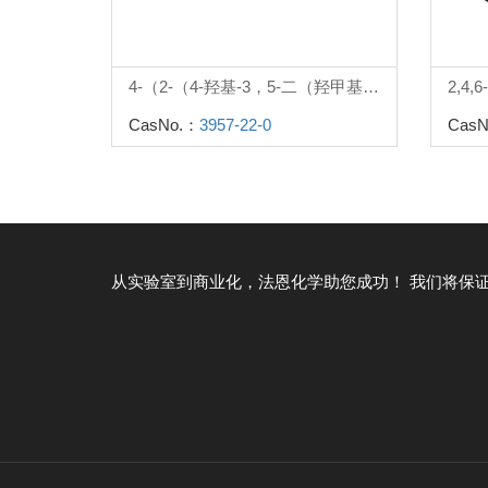
4-（2-（4-羟基-3，5-二（羟甲基）苯基）丙-2-基）-2，6-二（羟甲基）苯酚
2,4
CasNo.：
3957-22-0
CasN
从实验室到商业化，法恩化学助您成功！
我们将保