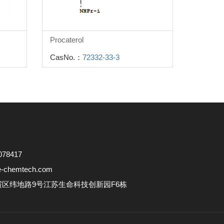
Procaterol
CasNo.：
72332-33-3
78417
e-chemtech.com
区纬地路9号江苏生命科技创新园F6栋