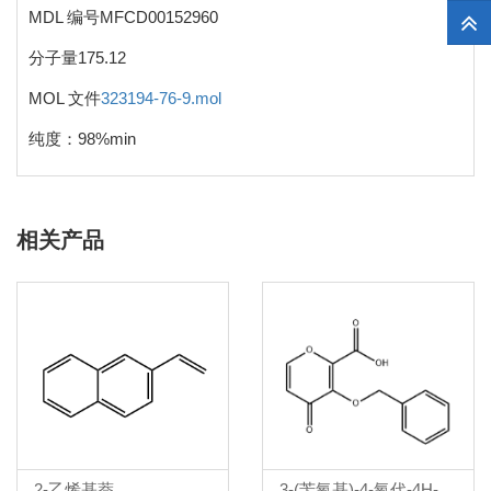
MDL 编号MFCD00152960
分子量175.12
MOL 文件
323194-76-9.mol
纯度：98%min
相关产品
2-乙烯基萘
3-(苄氧基)-4-氧代-4H-吡喃-2-羧酸