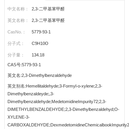
中文名称：
2,3-二甲基苯甲醛
英文名称：
2,3-二甲基苯甲醛
CasNo.：
5779-93-1
分子式：
C9H10O
分子量：
134.18
CAS号:5779-93-1
英文名:2,3-Dimethylbenzaldehyde
英文别名:Hemellitaldehyde;3-Formyl-o-xylene;2,3-
Dimethylbenzaldeyde;,3-
Dimethylbenzaldehyde;MedetomidineImpurity72;2,3-
DIMETHYLBENZALDEHYDE;2,3-Dimethylbenzaldehyd;O-
XYLENE-3-
CARBOXALDEHYDE;DexmedetomidineChemicalbookImpurity2;B