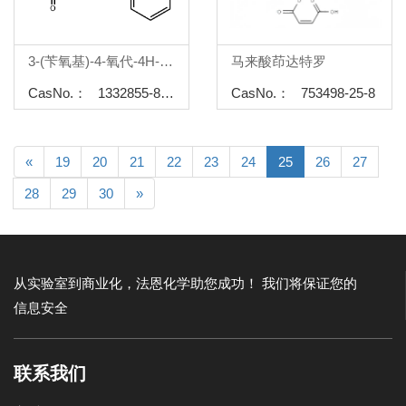
3-(苄氧基)-4-氧代-4H-吡喃-2-羧酸甲酯
马来酸茚达特罗
CasNo.： 1332855-89-6
CasNo.： 753498-25-8
«
19
20
21
22
23
24
25
26
27
28
29
30
»
从实验室到商业化，法恩化学助您成功！
我们将保证您的
信息安全
联系我们