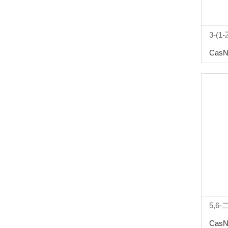
3-(
CasN
5,6-
CasN