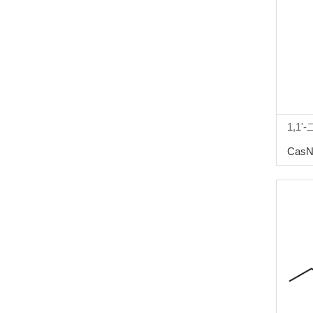
1,1
CasN